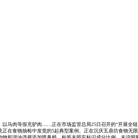
马肉等假充驴肉……正在市场监管总局25日召开的“开展全链条
统正在食物抽检中发觉的5起典型案例。正在沉庆五鼎坊食物无
动物和谐油违规添加喷鼻精，标签未照实标识成分比例，未说明