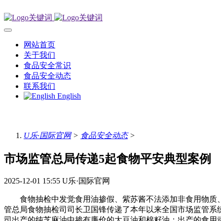
网站首页
关于我们
食品安全常识
食品安全动态
联系我们
English
U乐·国际官网
>
食品安全动态
>
市场监管总局传递5起食物平安典型案例
2025-12-01 15:55
U乐·国际官网
食物抽检中发觉食用油掺假、紫苏酱不法添加非食用物质、以
管总局食物抽检司司长卫国锋传递了本年以来全国市场监管系
司出产的纯芝麻油中掺有廉价的大豆油和棉籽油；出产的食用