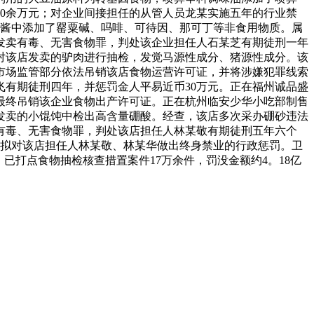
00余万元；对企业间接担任的从管人员龙某实施五年的行业禁
苏酱中添加了罂粟碱、吗啡、可待因、那可丁等非食用物质。属
发卖有毒、无害食物罪，判处该企业担任人石某芝有期徒刑一年
对该店发卖的驴肉进行抽检，发觉马源性成分、猪源性成分。该
市场监管部分依法吊销该店食物运营许可证，并将涉嫌犯罪线索
有期徒刑四年，并惩罚金人平易近币30万元。正在福州诚品盛
最终吊销该企业食物出产许可证。正在杭州临安少华小吃部制售
发卖的小馄饨中检出高含量硼酸。经查，该店多次采办硼砂违法
有毒、无害食物罪，判处该店担任人林某敬有期徒刑五年六个
分拟对该店担任人林某敬、林某华做出终身禁业的行政惩罚。卫
已打点食物抽检核查措置案件17万余件，罚没金额约4。18亿