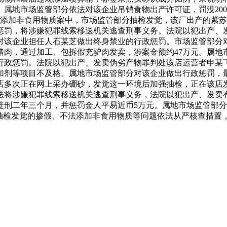
属地市场监管部分依法对该企业吊销食物出产许可证，罚没20
法添加非食用物质案中，市场监管部分抽检发觉，该厂出产的紫
惩罚，将涉嫌犯罪线索移送机关逃查刑事义务。法院以犯出产、
拟对该企业担任人石某芝做出终身禁业的行政惩罚。市场监管部分
猪肉，通过加工、包拆假充驴肉发卖，涉案金额约47万元。属地
行政惩罚。法院以犯出产、发卖伪劣产物罪判处该店运营者申某飞
加剂等项目不及格。属地市场监管部分对该企业做出行政惩罚，
店多次正在网上采办硼砂，发觉这一环境后加强抽检，正在该店
依法将涉嫌犯罪线索移送机关逃查刑事义务，法院以犯出产、发卖
徒刑二年三个月，并惩罚金人平易近币5万元。属地市场监管部
抽检发觉的掺假、不法添加非食用物质等问题依法从严核查措置，