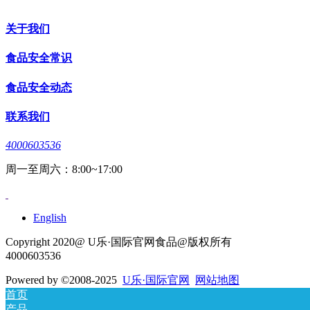
关于我们
食品安全常识
食品安全动态
联系我们
4000603536
周一至周六：8:00~17:00
English
Copyright 2020@ U乐·国际官网食品@版权所有
4000603536
Powered by
©2008-2025
U乐·国际官网
网站地图
首页
产品