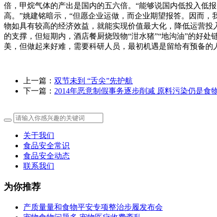
倍，甲烷气体的产出是国内的五六倍。“能够说国内低投入低报
高。”姚建铭暗示，“但愿企业运做，而企业期望报答。因而
物如具有较高的经济效益，就能实现价值最大化，降低运营投
的支撑，但短期内，酒店餐厨烧毁物“泔水猪”“地沟油”的好
美，但做起来好难，需要科研人员，最初机遇是留给有预备的人
上一篇：
双节未到 “舌尖”先护航
下一篇：
2014年恶意制假事务逐步削减 原料污染仍是食
关于我们
食品安全常识
食品安全动态
联系我们
为你推荐
产质量量和食物平安专项整治步履发布会