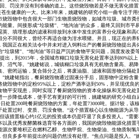
召回、罚没并没有到准确的道上。这些烧毁物若是不做无害化措置
仍是苍生健康的一大。比来3年来，姚建铭的研究小组一曲专注于
市烧毁物中包含很大一部门生物质烧毁物，如城市垃圾、城市粪
物的能量。间接形成“垃圾猪”、“地沟油”的众多，最终又回到市平
噁英、填埋形成的滤液和排放到水体中发生的富养分化现象和高C
组分不同很大，曾经不再适合做为泔水喂猪。并且，现正在的养
，我国正在相关法令中并未对进入饲料出产的餐厨烧毁物提出具
“垃圾猪”、“地沟油”等日益严沉的食物平安问题，国度发改委
提出，到2015年，全国城市糊口垃圾无害化处置率达到80%以上
醇、沼气等。”姚建铭说，城镇糊口垃圾具有无机物含量高、易
集、密闭运输，复合筛分之后，将废油脂、滤液和固形物分隔处
”姚建铭指出，餐厨烧毁物通过固液分手后，固形物中淀粉含量达
烧毁物中的淀粉95%以上，淀粉产酒率达到50%，并呈现优良
食物平安现患，同时实现了餐厨烧毁物的资本化操纵和无害化处
进一步降低成本，使手艺有更好的可行性，姚建铭的研究小组自
处置200吨餐厨烧毁物的方案，年处置73000吨。据计较，该核心
用于处置过时、变质、罚没食物。“这个措置核心以生物能源为从
但该措置核心约1亿元的投资成本仍是吓退了良多投资人。“需
本以及优秀发酵菌株选育等各方面的，我国的烧毁物能源化措置
能源次要堆积正在燃料乙醇、生物甲烷、生物柴油、生物质制氢
但良多多年前提出的问题仍然没有处理。“焦点问题是投入。”