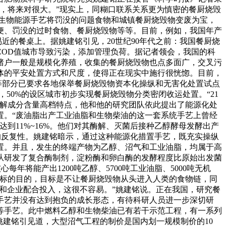
，将来对很大。”现实上，同糊口联系关系更为慎密的餐厨烧毁
用生物能源手艺将罚没的问题食物和城镇餐厨烧毁物变废为宝，
便、罚没的过时食物、餐厨烧毁物等等。目前，例如，我国年产
易近的餐桌上。据姚建铭引见，20世纪90年代之前：我国餐厨烧
OD值城市导致污染，添加管理负荷。据记者领会，我国的科
猪户一般是规模化养殖，收集的餐厨烧毁物也点多面广，交叉污
体的平安处置方式和尺度，使得正在现实中施行很恍惚。目前，
等部分已要求各地保举餐厨烧毁物资本化操纵和无害化处置试点
，50%的设区城市初步实现餐厨烧毁物分类密闭收运处置。“21
降解成分含量高档特点，他和他的研究团队依此提出了能源化处
置。“废油脂出产工业油脂和生物柴油的这一套系统手艺上曾经
到11%~16%。他们对其酶解、灭菌后接种乙醇酵母发酵出产
的反复性。姚建铭暗示，通过这种能源化措置手艺，既充实操纵
置。并且，发生的终端产物为乙醇、沼气和工业油脂，均属于高
从研发了复合酶制剂，淀粉酶和卵白酶的发酵程度比原始出发菌
每年将能产出1200吨乙醇、5700吨工业油脂、5000吨无机
导标的目的，目标是不让餐厨烧毁物从头进入人类的食物链，同
要和企业配合投入，这很不容易。”姚建铭说。正在我国，研究餐
手艺并没有达到抱负的成长形态，有待科研人员进一步深切研
等手艺。此中燃料乙醇和生物柴油已有若干示范工程，有一系列
姚建铭引见道，大型沼气工程的制价是国内划一规模制价的10