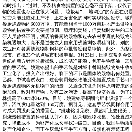
访时指出：“过时、不及格食物措置的起点毫不是下架，仅仅
物的处置也存正在很大问题，“垃圾猪”、“地沟油”的存正在
改变为能源或化工产物，正在无害化的同时实现轮回经济。城
餐厨烧毁物约6000万吨，其能量相当于1000万亩耕地产出做
毁物的措置手艺次要是倾倒、填埋和焚烧，但焚烧时发生的二
研人员曾经证明，酒店的餐厨烧毁物和过去农村家庭的烧毁物
染机遇加大，毫不是过去农人自家用残羹剩饭喂猪可比。别的
农业部对餐厨烧毁物制饲料的审批曾经很是审慎。此外，为整治
城市。首批33个试点城市积极申报。3月23日，国务院常务会议
世纪的新方针是分析操纵，成长洁净能源，包罗生物柴油、乙
置的手艺线。姚建铭提出的手艺线是对城市餐厨烧毁物集中收
工业化了，投入产出很好。剩下的环节是固体烧毁物若何处置。
乙醇。中试尝试表白，这套餐厨烧毁物能源化措置成套手艺可将
餐厨烧毁物内无机物中的能量，又避免其做为饲料原料带来的
附加值、敌对型产物，没有二次污染，提高了经济效益。为了
株提高了600%和420%。目前，姚建铭等报酬合肥市设想了一个日
肥，沼气发电量达到1160万度。据引见，这套手艺线同样合
时成为罚没商品的措置点。”姚建铭引见说。虽然听上去很美，
厨烧毁物措置的科研团队并不多。因为烧毁物收集、预处置成
究，降低成本，为财产化成长寻找冲破口。目前，我国生物质
财产化和企业。而正在厌氧沼气手艺方面，虽然也有示范工程，