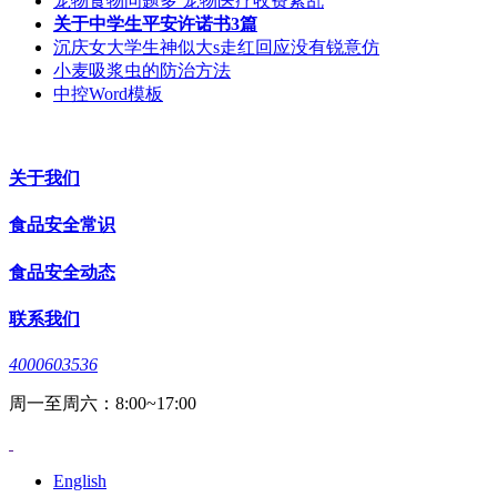
宠物食物问题多 宠物医疗收费紊乱
关于中学生平安许诺书3篇
沉庆女大学生神似大s走红回应没有锐意仿
小麦吸浆虫的防治方法
中控Word模板
关于我们
食品安全常识
食品安全动态
联系我们
4000603536
周一至周六：8:00~17:00
English