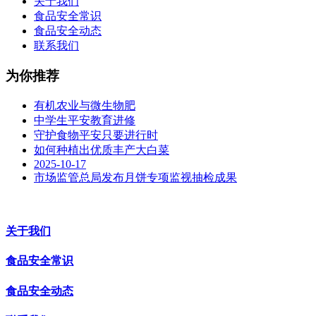
关于我们
食品安全常识
食品安全动态
联系我们
为你推荐
有机农业与微生物肥
中学生平安教育进修
守护食物平安只要进行时
如何种植出优质丰产大白菜
2025-10-17
市场监管总局发布月饼专项监视抽检成果
关于我们
食品安全常识
食品安全动态