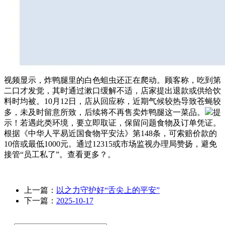
视频显示，炸鸭腿里的白色蛆虫还正在爬动。顾客称，吃到第
二口才发觉，其时通过漱口缓解不适，店家提出退款或供给饮
料时均被。10月12日，店从回应称，近期气候较热导致苍蝇较
多，未及时留意所致，后续将不再售卖炸鸭腿这一菜品。
提
示！若遇此类环境，要立即取证，保留问题食物及订单凭证。
根据《中华人平易近国食物平安法》第148条，可索赔价款的
10倍或最低1000元。通过12315或市场监视办理局赞扬，避免
接管“员工私了”。查看更多？。
上一篇：
以之力守护好“舌尖上的平安”
下一篇：
2025-10-17