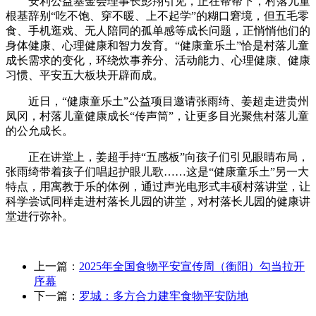
安利公益基金会理事长彭翔引见，正在帮帮下，村落儿童
根基辞别“吃不饱、穿不暖、上不起学”的糊口窘境，但五毛零
食、手机逛戏、无人陪同的孤单感等成长问题，正悄悄他们的
身体健康、心理健康和智力发育。“健康童乐土”恰是村落儿童
成长需求的变化，环绕炊事养分、活动能力、心理健康、健康
习惯、平安五大板块开辟而成。
近日，“健康童乐土”公益项目邀请张雨绮、姜超走进贵州
凤冈，村落儿童健康成长“传声筒”，让更多目光聚焦村落儿童
的公允成长。
正在讲堂上，姜超手持“五感板”向孩子们引见眼睛布局，
张雨绮带着孩子们唱起护眼儿歌……这是“健康童乐土”另一大
特点，用寓教于乐的体例，通过声光电形式丰硕村落讲堂，让
科学尝试同样走进村落长儿园的讲堂，对村落长儿园的健康讲
堂进行弥补。
上一篇：
2025年全国食物平安宣传周（衡阳）勾当拉开
序幕
下一篇：
罗城：多方合力建牢食物平安防地