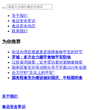
关于我们
食品安全常识
食品安全动态
联系我们
为你推荐
依法办理监视逃查是保障食物平安的环节
罗城：多方合力建牢食物平安防地
江苏省消保委：近半受访者对宠物食物质
国务院食安办等28部分关于开展2025年全国
合力守护“舌尖上的平安”
国务院食安办摆设做好国庆、中秋期间食
关于我们
食品安全常识