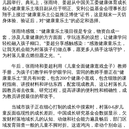
儿园举行。典礼上，张雨绮、姜超从中国关工委健康体育成长
核心健康童乐土项目副从任于明正、安利公益基金会理事长彭
翔手上接过“健康童乐土公益推泛博使”证书，这是颠末一天切
身体验、验证后，对“健康童乐土”的必定和选择。
张雨绮感慨：“健康童乐土项目很是专业，物资自成一
套，涉及儿童健康的方方面面，学玩连系的设想，让健康学问
轻松融入孩子糊口。”姜超分享感触感染：“感激健康童乐土，
让我无机会能为村落孩子们做点事，愿更多人插手这场守护，
为村落儿童点燃但愿之光。”。
午后，张雨绮和姜超利用《儿童全面健康逛戏盒子》教师
手册，为孩子们教学科学护眼学问。雷同的教师手册正在“健
康童乐土”里共有80套，包含200个健康小逛戏，包含细致的课
程指南、讲授材料和评估东西，配套现成教具。这让村落长儿
园教员省去收集、研究过程，提高讲课的便利性和精确性，成
为教员讲授最佳的帮攻手。
当城市孩子正在细心打制的成长中摸索时，村落0-6岁儿
童反面临现性的成长差距。中国成长研究基金会数据显示，欠
发财村落地域长儿的认知、动做和社会能力遍及畅后，部门区
域发育筛查一般的儿童不脚对折。这道鸿沟，牵动个别命运，