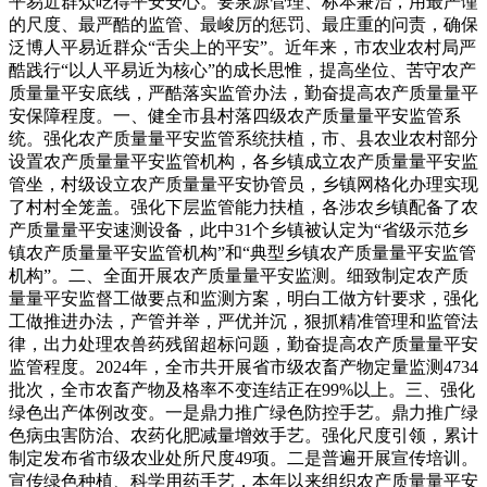
平易近群众吃得平安安心。要泉源管理、标本兼治，用最严谨
的尺度、最严酷的监管、最峻厉的惩罚、最庄重的问责，确保
泛博人平易近群众“舌尖上的平安”。近年来，市农业农村局严
酷践行“以人平易近为核心”的成长思惟，提高坐位、苦守农产
质量量平安底线，严酷落实监管办法，勤奋提高农产质量量平
安保障程度。一、健全市县村落四级农产质量量平安监管系
统。强化农产质量量平安监管系统扶植，市、县农业农村部分
设置农产质量量平安监管机构，各乡镇成立农产质量量平安监
管坐，村级设立农产质量量平安协管员，乡镇网格化办理实现
了村村全笼盖。强化下层监管能力扶植，各涉农乡镇配备了农
产质量量平安速测设备，此中31个乡镇被认定为“省级示范乡
镇农产质量量平安监管机构”和“典型乡镇农产质量量平安监管
机构”。二、全面开展农产质量量平安监测。细致制定农产质
量量平安监督工做要点和监测方案，明白工做方针要求，强化
工做推进办法，产管并举，严优并沉，狠抓精准管理和监管法
律，出力处理农兽药残留超标问题，勤奋提高农产质量量平安
监管程度。2024年，全市共开展省市级农畜产物定量监测4734
批次，全市农畜产物及格率不变连结正在99%以上。三、强化
绿色出产体例改变。一是鼎力推广绿色防控手艺。鼎力推广绿
色病虫害防治、农药化肥减量增效手艺。强化尺度引领，累计
制定发布省市级农业处所尺度49项。二是普遍开展宣传培训。
宣传绿色种植、科学用药手艺，本年以来组织农产质量量平安