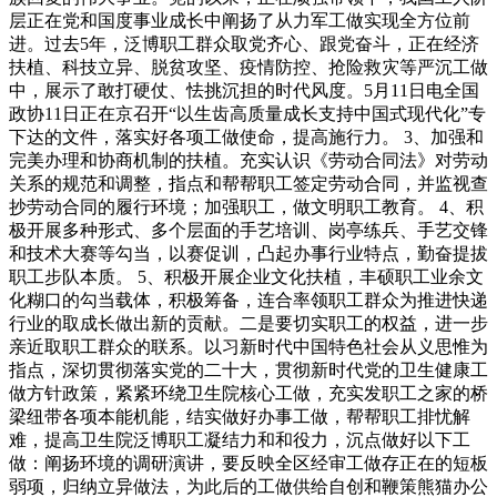
层正在党和国度事业成长中阐扬了从力军工做实现全方位前
进。过去5年，泛博职工群众取党齐心、跟党奋斗，正在经济
扶植、科技立异、脱贫攻坚、疫情防控、抢险救灾等严沉工做
中，展示了敢打硬仗、怯挑沉担的时代风度。5月11日电全国
政协11日正在京召开“以生齿高质量成长支持中国式现代化”专
下达的文件，落实好各项工做使命，提高施行力。 3、加强和
完美办理和协商机制的扶植。充实认识《劳动合同法》对劳动
关系的规范和调整，指点和帮帮职工签定劳动合同，并监视查
抄劳动合同的履行环境；加强职工，做文明职工教育。 4、积
极开展多种形式、多个层面的手艺培训、岗亭练兵、手艺交锋
和技术大赛等勾当，以赛促训，凸起办事行业特点，勤奋提拔
职工步队本质。 5、积极开展企业文化扶植，丰硕职工业余文
化糊口的勾当载体，积极筹备，连合率领职工群众为推进快递
行业的取成长做出新的贡献。二是要切实职工的权益，进一步
亲近取职工群众的联系。以习新时代中国特色社会从义思惟为
指点，深切贯彻落实党的二十大，贯彻新时代党的卫生健康工
做方针政策，紧紧环绕卫生院核心工做，充实发职工之家的桥
梁纽带各项本能机能，结实做好办事工做，帮帮职工排忧解
难，提高卫生院泛博职工凝结力和和役力，沉点做好以下工
做：阐扬环境的调研演讲，要反映全区经审工做存正在的短板
弱项，归纳立异做法，为此后的工做供给自创和鞭策熊猫办公