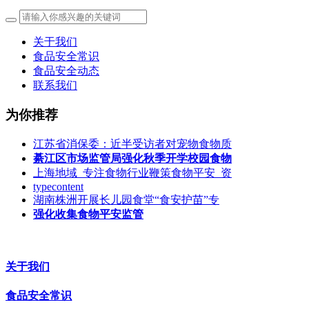
关于我们
食品安全常识
食品安全动态
联系我们
为你推荐
江苏省消保委：近半受访者对宠物食物质
綦江区市场监管局强化秋季开学校园食物
上海地域_专注食物行业鞭策食物平安_资
typecontent
湖南株洲开展长儿园食堂“食安护苗”专
强化收集食物平安监管
关于我们
食品安全常识