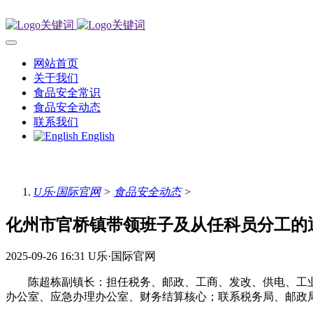
网站首页
关于我们
食品安全常识
食品安全动态
联系我们
English
U乐·国际官网
>
食品安全动态
>
化州市官桥镇带领班子及从任科员分工的
2025-09-26 16:31
U乐·国际官网
陈超栋副镇长：担任税务、邮政、工商、发改、供电、工业
办公室、应急办理办公室、财务结算核心；联系税务局、邮政