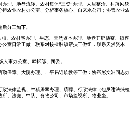
办理、地盘流转、农村集体“三资”办理、人居整治、村落风貌
分担农业农村办公室、分析事务核心、自来水公司；协管农业农
整后分工如下。
扶植、农村宅办理、生态、天然资本办理、地盘开辟储蓄、镇容
办公室日常工做；联系对接省驻镇帮扶工做组，联系天然资本
织人事办公室、武拆部、团委。
勤保障、大院办理、、平易近族教等工做：协帮彭文洲同志办
政法律监视、生猪屠宰办理、殡葬、行政法律（包罗违法扶植
法所、法庭、中队、食物公司、市场监视所、物业坐。