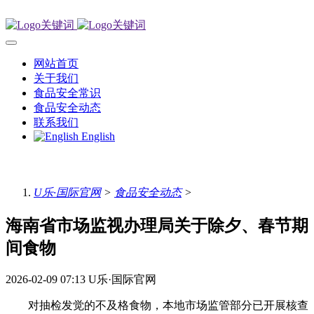
网站首页
关于我们
食品安全常识
食品安全动态
联系我们
English
U乐·国际官网
>
食品安全动态
>
海南省市场监视办理局关于除夕、春节期
间食物
2026-02-09 07:13
U乐·国际官网
对抽检发觉的不及格食物，本地市场监管部分已开展核查