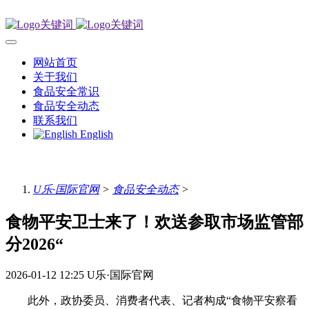
网站首页
关于我们
食品安全常识
食品安全动态
联系我们
English
U乐·国际官网
>
食品安全动态
>
食物平安卫士来了！欢送参取市场监管部
分2026“
2026-01-12 12:25
U乐·国际官网
此外，政协委员、消费者代表、记者构成“食物平安察看