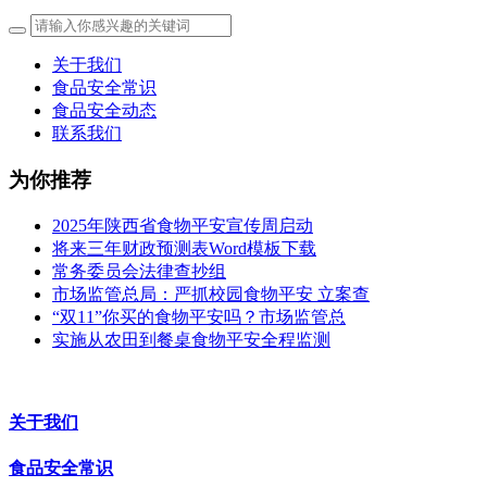
关于我们
食品安全常识
食品安全动态
联系我们
为你推荐
2025年陕西省食物平安宣传周启动
将来三年财政预测表Word模板下载
常务委员会法律查抄组
市场监管总局：严抓校园食物平安 立案查
“双11”你买的食物平安吗？市场监管总
实施从农田到餐桌食物平安全程监测
关于我们
食品安全常识