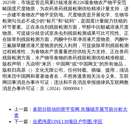
2025年，市场监管总局累计核准发布226项食物农产物平安范
畴国度尺度物质，为农药兽药残留检测供给精准计量支持，进
一步建牢食物农产物平安防地。尺度物质是开展化学、生物等
检测勾当必不成少的“标尺”和“砝码”，是国度计量能力扶植的
环节要素。正在杀虫剂残留检测方面，甲醇中抗蚜威溶液尺度
物质、可提拔分歧尝试室杀虫剂残留检测成果可比可托性。正
在除草剂残留检测方面，丙酮中扑草净溶液尺度物质、丙酮中
三氟羧草醚溶液尺度物质的投入利用，可提拔除草剂残留检测
过程精准性，为食物农产质量量把控供给无力支持。正在兽药
残留检测方面，水产物等食物的兽药残留检测供给精准根据。
版权声明：凡说明“来历：中国网”或“中国网文”的所有做品，
版权归高原（）文化无限公司。任何转载、摘编、援用，须说
明来历中国网和署著做者名，不然将逃查相关法令义务。互联
网旧事消息办事许可证：违法和不良消息举报德律风互联网教
消息办事许可证：京（2024）0000004！
上一篇：
多部分联动织密平安网 肖堰镇开展节前分析大
查
下一篇：
合肥伟星ONE139项目户型图-学区