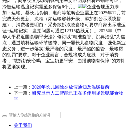
亮灶”，商家便宜添加剂或利用来历不明原料将吊销许可证，
冷链运输温度记实需至多保留6个月。
企业合规压力添
加：运输、婴长儿食物、电商等范畴企业需正在2025年12月前
完成天分更新、流程（如运输容器升级、添加剂公示系统搭
建）。消费者更明白：采办散拆液态食物可要求商家出示准运
证+运输记实，发觉问题可通过12315热线元）。2025年《中
华人平易近国食物平安法》修订以“精准监管、沉典治乱”为焦
点，通过填补运输环节缝隙、同一婴长儿食物尺度、强化新业
态义务，进一步落实“最严谨的尺度、最严酷的监管、最峻厉
的惩罚”要求。对于企业而言，合规将成为底线；对于消费
者，“散拆奶安心喝、宝宝奶更平安、曲播购物有保障”的方针
将逐渐实现。
上一篇：
2026年长儿园除夕放假通知及温暖提醒
下一篇：
研究显示人工智能已正在多使用场景赋能食物
平
关于我们