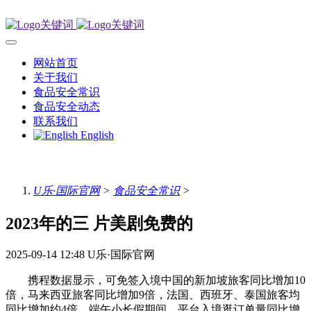
网站首页
关于我们
食品安全常识
食品安全动态
联系我们
English
U乐·国际官网
>
食品安全常识
>
2023年的三 片美剧免费的
2025-09-14 12:48
U乐·国际官网
携程数据显示，可免签入境中国的新加坡旅客同比增加10
倍，马来西亚旅客同比增加9倍，法国、西班牙、泰国旅客均
同比增加约4倍。端午小长假期间，平台入境逛订单量同比增