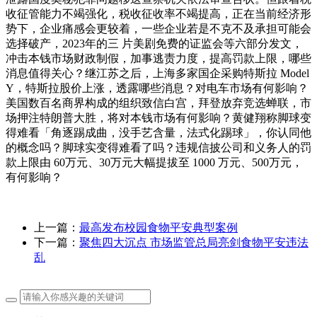
收征管能力不竭强化，税收征收率不竭提高，正在当前经济形
势下，企业痛感会更较着，一些企业若是不克不及承担可能会
选择破产，2023年的三 片美剧免费的证监会等六部分发文，
冲击本钱市场财政制假，加事逃责力度，提高罚款上限，哪些
消息值得关心？继江苏之后，上海多家国企采购特斯拉 Model
Y，特斯拉股价上涨，透露哪些消息？对电车市场有何影响？
美国数百名商界构成的组织致信白宫，拜登放弃竞选蝉联，市
场押注特朗普大胜，将对本钱市场有何影响？黄健翔称脚球变
得难看「角逐踢成曲，没手艺含量，法式化踢球」，你认同他
的概念吗？脚球实变得难看了吗？违规信披公司和义务人的罚
款上限由 60万元、30万元大幅提拔至 1000 万元、500万元，
有何影响？
上一篇：
最高发布校园食物平安典型案例
下一篇：
聚焦四大沉点 市场监管总局亮剑食物平安违法
乱