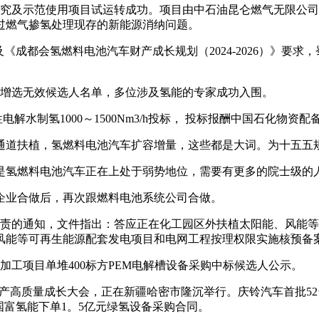
究及示范使用项目试运转成功。项目由中石油昆仑燃气无限公司
过燃气掺氢处理现存的新能源消纳问题。
成都会氢燃料电池汽车财产成长规划（2024-2026）》要求
院士增选无效候选人名单，多位涉及氢能的专家成功入围。
解水制氢1000～1500Nm3/h投标， 投标报酬中国石化物资
道扶植，氢燃料电池汽车扩容增量，这些都是大词。为十五五
氢燃料电池汽车正在上处于弱势地位，需要有更多的院士级的
业合做后，再次跟燃料电池系统公司合做。
责的通知，文件指出：答应正在化工园区外扶植太阳能、风能等
风能等可再生能源配套发电项目和电网工程按理权限实施核预备
工项目单堆400标方PEM电解槽设备采购中标候选人公示。
产高质量成长大会，正在新疆哈密市隆沉举行。庆铃汽车首批52
国富氢能下单1。5亿元绿氢设备采购合同。