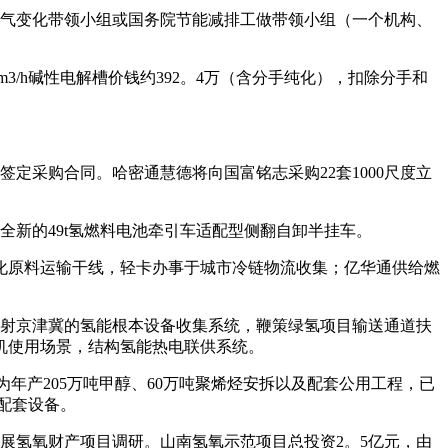
天气变化带领小组或国务院节能减排工做带领小组（一个机构、
/h碱性电解槽价钱约392。4万（含分手纯化），扣除分手和
。
定采购合同。哈密通慧德将向国富铭志采购22套1000尺度立
新的49t氢燃料电池牵引车适配型侧翻自卸半挂车。
焦化原料运输干线，轻卡办事于城市冷链物流收集；亿华通供给燃
射京津冀的氢能根本设备收集系统，鞭策绿氢项目输送通道扶
机使用场景，结构氢能热电联供系统。
产205万吨甲醇、60万吨聚烯烃安拆以及配套公用工程，已
关配套设备。
展氢氧财产项目调研。山南氢氧示范项目总投资2。5亿元，由