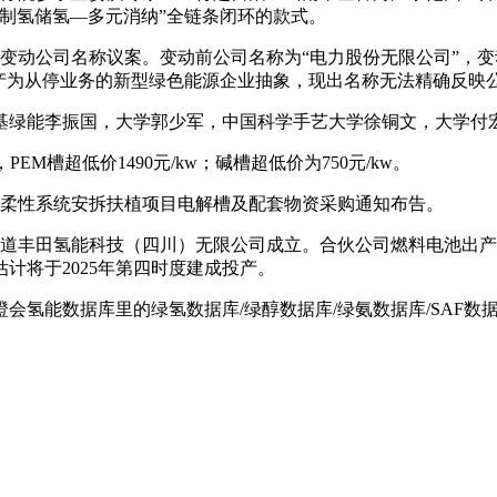
制氢储氢—多元消纳”全链条闭环的款式。
动公司名称议案。变动前公司名称为“电力股份无限公司”，变
财产为从停业务的新型绿色能源企业抽象，现出名称无法精确反映
绿能李振国，大学郭少军，中国科学手艺大学徐铜文，大学付宏
槽超低价1490元/kw；碱槽超低价为750元/kw。
柔性系统安拆扶植项目电解槽及配套物资采购通知布告。
道丰田氢能科技（四川）无限公司成立。合伙公司燃料电池出产
计将于2025年第四时度建成投产。
能数据库里的绿氢数据库/绿醇数据库/绿氨数据库/SAF数