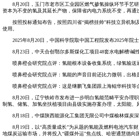
8月20日，玉门市老市区工业园区燃气掺氢操纵环节手艺研
资本为不变的氢及其延长产物，保障省内电力系统不变，再通
按照投标通知布告，按照四川省“揭榜挂帅”科技立异机制及《
使用。
2025年8月20日，中国科学院取中国工程院发布2025年
8月23日，中天合创鄂尔多斯煤化工项目48套水电解槽\碱性电
喷鼻橙会研究院点评：氢能根本设备收集系统，绿氢输送通
喷鼻橙会研究院点评：氢能的声音目前还比力微弱，出格是
喷鼻橙会研究院点评：这是继鹏飞集团跟上海鲲华科技等企
8月20日，辽宁铁岭市发布进一步明白氢能范畴平安办理职
制氢、储氢、加氢坐扶植项目由县级实施存案办理，太阳能、
8月18日，中煤陕西能源化工集团无限公司中煤榆林煤炭深加
8月19日，以“高质量成长”为从题的氢能及燃料电池汽车财
地煤炭运输市场，并将投入“疆煤外运”焦点线、哈密通慧德向