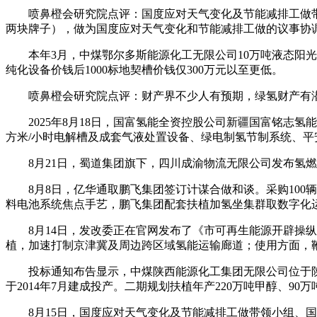
喷鼻橙会研究院点评：国度应对天气变化及节能减排工做带领小
两块牌子），做为国度应对天气变化和节能减排工做的议事协
本年3月，中煤鄂尔多斯能源化工无限公司10万吨液态阳光项目
纯化设备价钱后1000标地契槽价钱仅300万元以至更低。
喷鼻橙会研究院点评：财产界不少人有预期，绿氢财产有潜力
2025年8月18日，国富氢能全资控股公司新疆国富铭志氢能
方米/小时电解槽及成套气液处置设备、绿电制氢节制系统、平
8月21日，蜀道集团旗下，四川成渝物流无限公司发布氢燃料
8月8日，亿华通取鹏飞集团签订计谋合做和谈。采购100辆
料电池系统焦点手艺，鹏飞集团配套扶植加氢坐集群取数字化
8月14日，发改委正在官网发布了《市可再生能源开辟操纵
植，加速打制京津冀及周边跨区域氢能运输廊道；使用方面，
投标通知布告显示，中煤陕西能源化工集团无限公司位于陕西
于2014年7月建成投产。二期规划扶植年产220万吨甲醇、90
8月15日，国度应对天气变化及节能减排工做带领小组、国