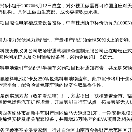
组于2007年6月12日成立，对外视工做需要可称国度应对
调机构 。具体工做由生态部、成长委按职责承担。
碱性电解槽成套设备投标，中车株洲所中标价折算为1000Nm3
接力光伏风力新能源，产量和产能占领全球50%以上的份额
科技无限义务公司取哈密通慧德绿色锻制无限公司正在哈密正式签
安检测系统以及公用辅帮设备等，采购金额超1。5亿元。
电池牵引车适配型半挂车采购项目投标通知布告，共采购56辆全
氢燃料电池沉卡及250辆氢燃料电池物流车。此中沉卡将用于
运营平台，配合验证氢能车辆的经济性取靠得住性。
条例实施方案（收罗看法稿）》，方案提出：扶植笼盖全市、辐
鞭策氢燃料汽车扩容增量，开展氢能自行车试点，拓展氢能无人
省榆林市高新手艺财产园区榆马大道北B1东，一期安拆规模为年
万吨烯烃安拆及相关配套设备，并新增25万吨/年的EVA项目及相
务院参事室娄洪专家组一行赴自治区山南市金鲁财产示范园区开