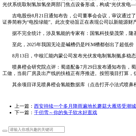
光伏系统取制氢加氢坐两部门焦点设备形成，构成“光伏发电—
吉电股份8月21日通知布告，公司董事会会议，审议通过了变
证券简称为“电投绿能”。此次变动旨正在表现公司以新能源
据不完全统计，涉及氢能的专家有：国氢科技柴茂荣，隆基
至此，2025年我国无论是碱槽仍是PEM槽都创出了超低价，PEM
8月13日，中核汇能内蒙公司发布光伏发电制氢制氨多稳态
喷鼻橙会研究院点评：蜀道配备7月29日发布通知布告，蜀
工做，当前厂房及出产线的扶植正有序推进。按照项目打算，估
其余项目详见喷鼻橙会氢能数据库（点击打开小法式喷鼻橙会氢
上一篇：
西安持续一个多月降雨遍地长蘑菇大雁塔受潮城
下一篇：
千仞雪～你的兔子软水好逛戏