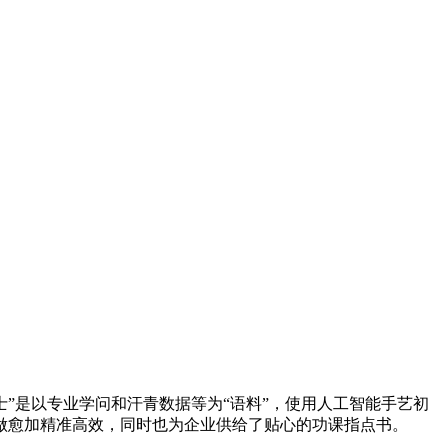
”是以专业学问和汗青数据等为“语料”，使用人工智能手艺初
做愈加精准高效，同时也为企业供给了贴心的功课指点书。