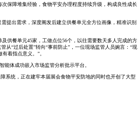
每次保障堆集经验，食物平安办理程度持续升级，构成良性成长
只需提出需求，深度阐发后建立供餐单元全方位画像，精准识别
及供餐单元45家，工做点位56个，以往需要数天多人完成的方
管从“过后处置”转向“事前防止”，一位现场监管人员婉言：“现
做有着指点意义。”。
士”智能体成功嵌入市场监管分析批示平台。
会保障系统，正在建牢本届展会食物平安防地的同时也开创了大型