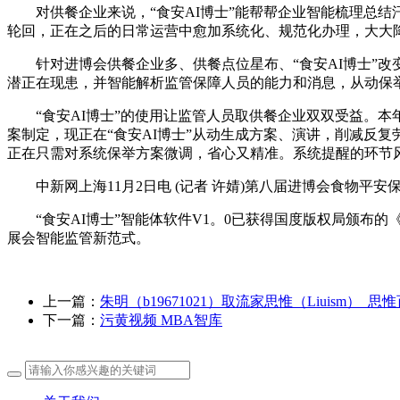
对供餐企业来说，“食安AI博士”能帮帮企业智能梳理总结
轮回，正在之后的日常运营中愈加系统化、规范化办理，大大
针对进博会供餐企业多、供餐点位星布、“食安AI博士”改
潜正在现患，并智能解析监管保障人员的能力和消息，从动保
“食安AI博士”的使用让监管人员取供餐企业双双受益。本年
案制定，现正在“食安AI博士”从动生成方案、演讲，削减反复
正在只需对系统保举方案微调，省心又精准。系统提醒的环节
中新网上海11月2日电 (记者 许婧)第八届进博会食物平安
“食安AI博士”智能体软件V1。0已获得国度版权局颁布的
展会智能监管新范式。
上一篇：
朱明（b19671021）取流家思惟（Liuism）_思
下一篇：
污黄视频 MBA智库