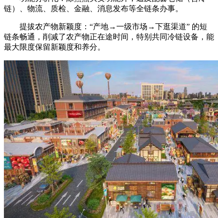
链）、物流、质检、金融、消息发布等全链条办事。
提拔农产物新颖度：“产地→一级市场→下逛渠道” 的短
链条畅通，削减了农产物正在途时间，特别共同冷链设备，能
最大限度保留新颖度和养分。