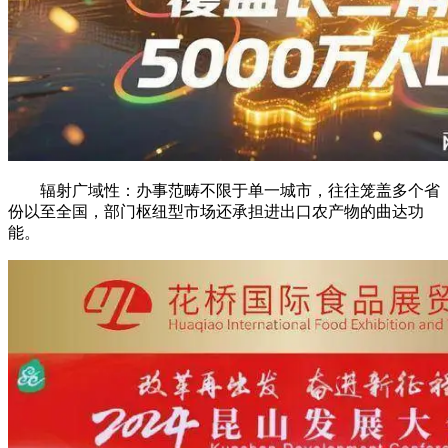
辐射广域性：办事范畴不限于单一城市，往往笼盖多个省
份以至全国，部门枢纽型市场还承担进出口农产物的曲达功
能。