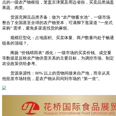
点的一级农产物枢纽，笼盖京津冀及周边省份，买卖品类涵盖
果蔬、肉类。
货源充脚且品类齐备：做为 “农产物蓄水池”，一级市场
整合了全国甚至全球的农产物资本，可满脚下逛渠道 “一坐式
采购” 需求，避免多渠道找货的麻烦。
规模巨型化：占地面积、买卖体量、商户数量均处于畅通
链条的顶端？。
阐扬 “价钱晴雨表” 感化：一级市场的买卖价钱、成交量
等数据是反映农产物供需关系的主要目标，为调控市场、制定
农业政策供给参考。
货源泉源性：80% 以上的货物间接来自产地，而非从其
他批发市场转批，是农产物从田间到市场的 “第一坐”。