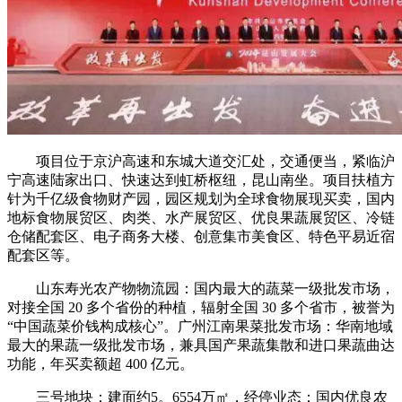
项目位于京沪高速和东城大道交汇处，交通便当，紧临沪
宁高速陆家出口、快速达到虹桥枢纽，昆山南坐。项目扶植方
针为千亿级食物财产园，园区规划为全球食物展现买卖，国内
地标食物展贸区、肉类、水产展贸区、优良果蔬展贸区、冷链
仓储配套区、电子商务大楼、创意集市美食区、特色平易近宿
配套区等。
山东寿光农产物物流园：国内最大的蔬菜一级批发市场，
对接全国 20 多个省份的种植，辐射全国 30 多个省市，被誉为
“中国蔬菜价钱构成核心”。广州江南果菜批发市场：华南地域
最大的果蔬一级批发市场，兼具国产果蔬集散和进口果蔬曲达
功能，年买卖额超 400 亿元。
三号地块：建面约5。6554万㎡，经停业态：国内优良农