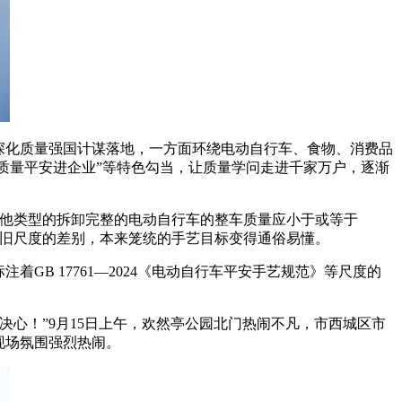
深化质量强国计谋落地，一方面环绕电动自行车、食物、消费品
“质量平安进企业”等特色勾当，让质量学问走进千家万户，逐渐
，其他类型的拆卸完整的电动自行车的整车质量应小于或等于
新旧尺度的差别，本来笼统的手艺目标变得通俗易懂。
B 17761—2024《电动自行车平安手艺规范》等尺度的
心！”9月15日上午，欢然亭公园北门热闹不凡，市西城区市
现场氛围强烈热闹。