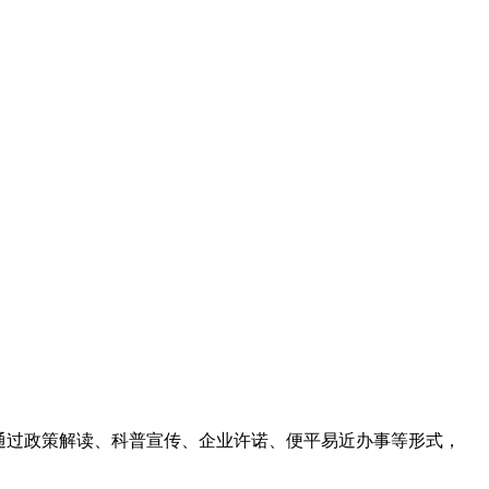
通过政策解读、科普宣传、企业许诺、便平易近办事等形式，