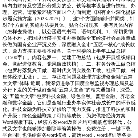
畴内由财务及交通部分规划的公、铁等根本设备进行扶植、办
理、运营。请紧紧环绕下面14个方面制定《国有企业深化提拔
步履实施方案（2023-2025）》，这7个方面能够归并同类，针
对7个方面的实施办法要具体、贴合公司现实，要有具体内容
（怎样去操做），以公函语气书写，语句流利。1。深切贯彻
总体不雅，把国度计谋平安和办事保障全市经济社会高质量成
长做为国有企业严沉义务，深度融入全市“五区一核心”成长款
式，鼎力支撑主要根本设备、关于村委的上半年工做总结
（1500字）。内容包罗一、党建工做总结（包罗开展组织糊口
会、党纪进修教育、党风廉政扶植）。二、村务分析工做总结
（包罗村落复兴工做、新时代文明实践坐工做、社保工做、村
集体经济工做）。三、存正在问题及处理方案进修金融“五篇
大文章”体味 近期，我深切进修了国度金融监视办理总局及总
分行下发的关于做好金融“五篇大文章”的相关通知和，深受。
这“五篇大文章”包罗科技金融、绿色金融、普惠金融、养老金
融和数字金融，它们是金融行业办事实体社会成长中的环节感
化。科技金融为科技立异供给了无力支撑，推进了科技的和财
产升级；绿色金融鞭策了可持续成长，为您供给经济方案
Word模板下载，经济方案word及图片均可编纂点窜替代，公
式及文字也能够添加删除等编纂操做，免费注册，一键下载。
平台同时也供给商务word模板，简历word，word培训等各类