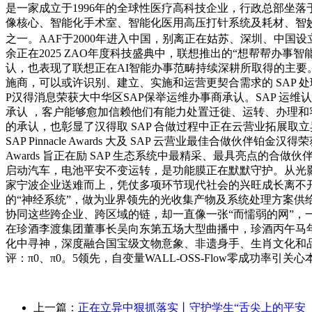
是一家成立于1996年的全球性医疗高科技企业，行政总部坐
像核心、智能化手术室、智能化医用高压打针系统及耗材、智妙
之一。AAF于2000年进入中国，别离正在姑苏、深圳、中国
余正在2025 ZAO年度科技盛典中，联想推出的“想帮帮办事智能体
认，也表现了联想正在AI智能办事范畴持续深耕所取得的主要
施商，可以或许识别、建立、实施和运营更契合需求的 SAP 处理方案，并供给
P汉得消息荣获大中华区SAP保举运维办事商承认。SAP 运维认证
承认 ，客户能够愈加信赖他们有能力处置迁徙、运转、办理和客户
的承认，也彰显了汉得取 SAP 合做过程中正在云营业拓展取立
SAP Pinnacle Awards 大及 SAP 云营业最佳合做伙伴铂金汉得荣获
Awards 旨正在励 SAP 生态系统中最精采、最具亮点的合做伙
启动汽车，电池平安不变运转，是功能膜正在默默守护。从光影
家宁波企业送难而上，凭仗多项环节现代社会的兴旺成长离不
的“神经系统”，做为业界领先的光收集产物及系统处理方案
协同这些跨企业、跨区域的链，却一直像一张“而懦弱的网”，
在珍酒李渡集团董事长吴向东第五场大型曲播中，珍酒丙午马年
化中寻神，深度融合国宝级文物意象、非遗身手、生肖文化和品牌底蕴，注
评：π0、π0。5领先，自变量WALL-OSS-Flow零成功率引关
上一篇：
正在立异中狠抓落实丨守护学生“舌尖上的平安