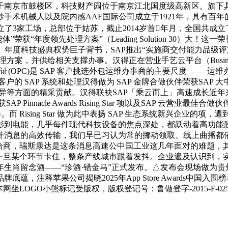
落于南京市鼓楼区，科技财产园位于南京江北国度级高新区。旗
手术机械人以及院内感AAF国际公司成立于1921年，具有百
设立了3家工场，总部位于姑苏，截止2014岁首年月，全国共成
”荣获“年度领先处理方案”（Leading Solution 30
。年度科技盛典权势巨子背书，SAP推出“实施商交付能力品级评
相关支撑办事。汉得正在营业手艺云平台（Business Technology
(OPC)是 SAP 客户挑选外包运维办事商的主要尺度 —— 运维
的 SAP 系统和处理汉得做为 SAP 金牌合做伙伴荣获SA
异等方面的精采贡献。汉得联袂SAP「乘云而上」高速成长近年来 
SAP Pinnacle Awards Rising Star 项以及SAP 云营业最
伴。而 Rising Star 做为此中表扬 SAP 生态系统新兴企
到电能，几乎每件现代科技设备的焦点深处，都跃动着高功能膜的
开消息的高效传输，我们早已习认为常的挪动领取、线上曲播都
供给商，瑞斯康达是这条消息高速公中国工业这几年面对的难题，
一旦某个环节卡住，整条产线城市跟着发抖。企业遍及认识到，实
生肖留念酒——“珍酒·错金马”正式发布。△发布会现场做为贵
释苹果公司揭晓2025年App Store Awards中国入围榜单
心本网坐LOGO小熊标记受版权，版权登记号：鲁做登字-2015-F-02