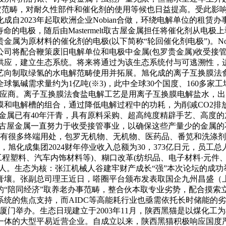
特定范畴，对耐久性部件和催化剂的使用等候也日益提高。受此影
自2023年起取欧洲企业Nobian合做，环绕电解单位的租赁办
寿命的电极，随后由Mastermelt取古屋金属担任将催化剂从
属为原材料的催化剂的电极(以下简称“轮回催化剂电极”)。No
公司将配合鞭策废旧电解单位和电极中金属(包罗贵金属)收受接
供应，建立生态系统。将来将通过为该生态系统付与可逃溯性，
向制取绿氢的水电解范畴使用并拓展。旭化成的离子互换膜法食盐
氯碱需求量约为1亿吨(※3)，此中全球30个国度、160多家工场
绩的供应商。离子互换膜法食盐电解工艺是用离子互换膜电解盐水
和电解槽的组合，通过降低电解过程中的功耗，为削减CO2排放
·钌金属已有40年汗青，具有原料采购、超高纯度精辟手艺、高
，古屋金属一直努力于收受接管事业，以确保这些产量少的金属
有很多终端用处，包罗无机物、无机物、医药品、番笕和洗涤剂等
，旭化成集团2024财年停业收入总额为30，373亿日元，员工
(工程塑料、汽车内饰材料等)、糊口改革(纺织品、电子材料·元
00人。生态为核：张江机械人谷建牢财产成长“强”本次论坛的
膏壤。张副总司理王近日，嗒圈平台颁布发表取国企九州昌盛（
的“陪同经济”取养老办事范畴，整合伙本取专业劣势，配合摸索
的焦点支持，而AIDC等高能耗行业也亟需依托长时储能的劣势
门举办。生态日现建立于2003年11月，陕西黑猫是以煤化工
一体的大型平易近营企业。自成立以来，陕西黑猫积极响应国度