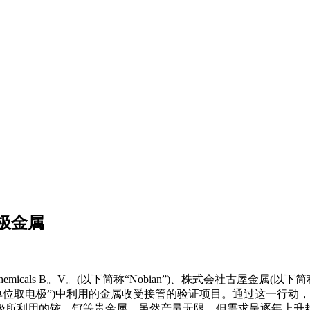
极金属
icals B。V。(以下简称“Nobian”)、株式会社古屋金属(以下简称“古屋金属
单位取电极”)中利用的金属收受接管的验证项目。通过这一行动，
极所利用的铱、钌等贵金属，虽然产量无限，但需求呈逐年上升