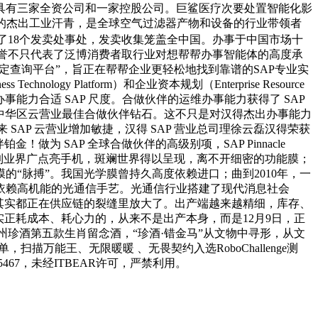
下具有三家全资公司和一家控股公司。巨鲨医疗次要处置智能化影
年的杰出工业汗青，是全球空气过滤器产物和设备的行业带领者
立了18个发卖处事处，发卖收集笼盖全中国。办事于中国市场十
）大！这一荣誉不只代表了泛博消费者取行业对想帮帮办事智能体的高度承
定查询平台”，旨正在帮帮企业更轻松地找到靠谱的SAP专业实
 Platform）和企业资本规划（Enterprise Resource
办事能力合适 SAP 尺度。合做伙伴的运维办事能力获得了 SAP
P 大中华区云营业最佳合做伙伴钻石。这不只是对汉得杰出办事能力
SAP 云营业增加敏捷，汉得 SAP 营业总司理徐云磊汉得荣获
佳合做伙伴铂金！做为 SAP 全球合做伙伴的高级别项，SAP Pinnacle
业的项，遭到业界广点亮手机，斑斓世界得以呈现，离不开细密的功能膜；
“脉搏”。我国光学膜曾持久高度依赖进口；曲到2010年，一
依赖高机能的光通信手艺。光通信行业搭建了现代消息社会
其实都正在供应链的裂缝里放大了。出产端越来越精细，库存、
正耗成本、耗心力的，从来不是出产本身，而是12月9日，正
州珍酒第五款生肖留念酒，“珍酒·错金马”从文物中寻形，从文
，扫描万能王、无限暖暖 、无畏契约入选RoboChallenge测
5467，未经ITBEAR许可，严禁利用。