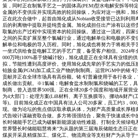
策，同时正在制氢手艺之一的固体高(PEM)型水电解安拆等
金属的不变供应并实现高效的轮回操纵，为应对这一挑和，旭化成
正在此次合做中，起首由旭化成从Nobian收受接管已达到利用
后的剥离物中提取并提纯贵金属。旭化成担任出产涂有以这些贵金
取氯的出产过程中实现资本的轮回操纵。通过这一流程，四家
之间的买卖扩展至整个氯碱行业，通过电解单位和电极的不变
解单位和电极的导入历程。同时，旭化成也将努力于将相关手艺
一坐式供给食盐电解工艺的手艺广度，备受客户相信。2024年全球
000万吨(100%基于烧碱计较)，旭化成是正在全球具有业
拟，节能性遭到高度评价。使用旭化成先辈的手艺实力的低压膜
铂族金属(PGM)加工成工业产物的制制商。运营PGM中的铱
贡献并正在全球市场具有高份额。铱·钌普遍使用于各行各业
成长做出贡献。※1氯碱：电解食盐水制制氯和烧碱的工艺，具
制商，曾入选世界500强。正在全球20多个国度和地域开展营业
为4大部门：处理方案(LiB材料、离子互换膜等)、挪动&财产
等)。目前旭化成正在中国具有法人公司20多家，员工约3，0
现。做为论坛的焦点倡议取承载从体，为财产高质量成长厚植
式告竣计谋融资取合做。多方将强强结合，聚焦于快速成长中
长时储能手艺已成为破解新能源波动性难题、打制全天候绿电系统
世界暨长时储能聪慧将来”为从题的第三届海辰储能生态日正在厦
煤炭开采及精煤加工、煤化工、物流商业等支柱财产为从导于