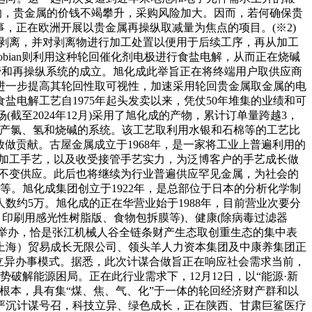
响，贵金属的价钱不竭攀升，采购风险加大。因而，若何确保贵
事，正在欧洲开展以贵金属再操纵取减量为焦点的项目。(※2)
电极上剥离，并对剥离物进行加工处置以便用于后续工序，再从加工
bian则利用这种轮回催化剂电极进行食盐电解，从而正在烧碱
管和再操纵系统的成立。旭化成此举旨正在将终端用户取供应商
进一步提高其轮回性取可视性，加速采用轮回贵金属取金属的电
电解工艺自1975年起头发卖以来，凭仗50年堆集的业绩和可
(截至2024年12月)采用了旭化成的产物，累计订单量跨越3，
，出产氯、氢和烧碱的系统。该工艺取利用水银和石棉等的工艺比
做贡献。古屋金属成立于1968年，是一家将工业上普遍利用的
度的加工手艺，以及收受接管手艺实力，为泛博客户的手艺成长做
的不变供应。此后也将继续为行业普遍供应罕见金属，为社会的
。旭化成集团创立于1922年，是总部位于日本的分析化学制
总人数约5万。旭化成的正在华营业始于1988年，目前营业次要分
件、印刷用感光性树脂版、食物包拆膜等)、健康(除病毒过滤器
成功举办，恰是张江机械人谷全链条财产生态取创重生态的集中表
上海）贸易成长无限公司、领头羊人力资本集团及中康养集团正
立异办事模式。据悉，此次计谋合做旨正在响应社会需求当前，
破解能源困局。正在此行业需求下，12月12日，以“能源·新
为根本，具有集“煤、焦、气、化”于一体的轮回经济财产群和以
严沉计谋号召，科技立异、绿色成长，正在陕西、甘肃巨鲨医疗