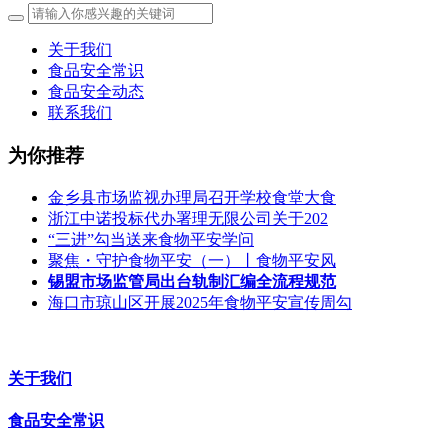
关于我们
食品安全常识
食品安全动态
联系我们
为你推荐
金乡县市场监视办理局召开学校食堂大食
浙江中诺投标代办署理无限公司关于202
“三进”勾当送来食物平安学问
聚焦・守护食物平安（一）丨食物平安风
锡盟市场监管局出台轨制汇编全流程规范
海口市琼山区开展2025年食物平安宣传周勾
关于我们
食品安全常识