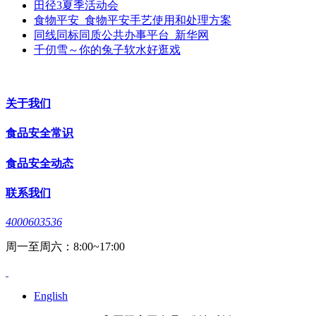
田径3夏季活动会
食物平安_食物平安手艺使用和处理方案
同线同标同质公共办事平台_新华网
千仞雪～你的兔子软水好逛戏
关于我们
食品安全常识
食品安全动态
联系我们
4000603536
周一至周六：8:00~17:00
English