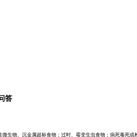
问答
微生物、沉金属超标食物；过时、霉变生虫食物；病死毒死或检