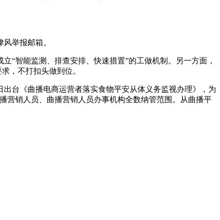
律风举报邮箱。
立“智能监测、排查安排、快速措置”的工做机制。另一方面，
要求，不打扣头做到位。
出台《曲播电商运营者落实食物平安从体义务监视办理》，为
曲播营销人员、曲播营销人员办事机构全数纳管范围。从曲播平